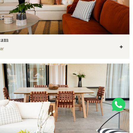
cam
ar