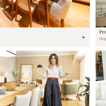
Pe
Hog